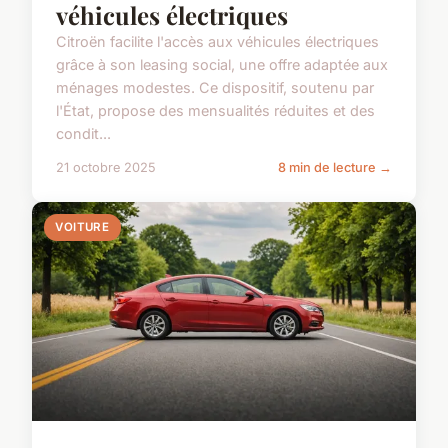
véhicules électriques
Citroën facilite l'accès aux véhicules électriques
grâce à son leasing social, une offre adaptée aux
ménages modestes. Ce dispositif, soutenu par
l'État, propose des mensualités réduites et des
condit...
21 octobre 2025
8 min de lecture →
VOITURE