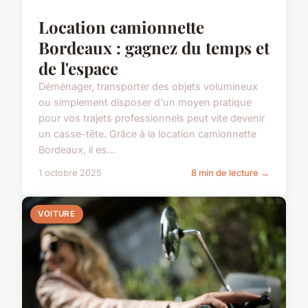
Location camionnette
Bordeaux : gagnez du temps et
de l'espace
Déménager, transporter des objets volumineux
ou simplement disposer d'un moyen pratique
pour vos trajets professionnels peut vite devenir
un casse-tête. Grâce à la location camionnette
Bordeaux, il es...
1 octobre 2025
8 min de lecture →
VOITURE