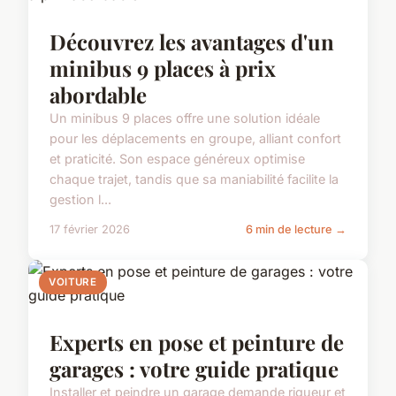
Découvrez les avantages d'un
minibus 9 places à prix
abordable
Un minibus 9 places offre une solution idéale
pour les déplacements en groupe, alliant confort
et praticité. Son espace généreux optimise
chaque trajet, tandis que sa maniabilité facilite la
gestion l...
17 février 2026
6 min de lecture →
VOITURE
Experts en pose et peinture de
garages : votre guide pratique
Installer et peindre un garage demande rigueur et