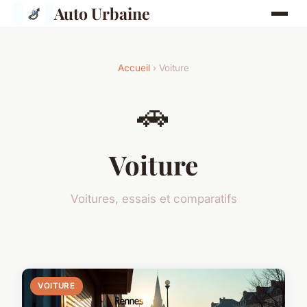
Auto Urbaine
Accueil
› Voiture
🚗
Voiture
Voitures, essais et comparatifs
VOITURE