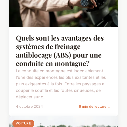
Quels sont les avantages des
systèmes de freinage
antiblocage (ABS) pour une
conduite en montagne?
La conduite en montagne est indéniablement
l'une des expériences les plus exaltantes et les
plus exigeantes à la fois. Entre les paysages à
couper le souffle et les routes sinueuses, se
déplacer sur c...
4 octobre 2024
6 min de lecture →
VOITURE