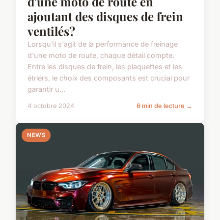
d'une moto de route en
ajoutant des disques de frein
ventilés?
Lorsqu'il s'agit de la performance de freinage
d'une moto de route, chaque détail compte.
Entre les disques de frein, les plaquettes et les
étriers, le choix des composants est crucial pour
garantir u...
4 octobre 2024
6 min de lecture →
NEWS