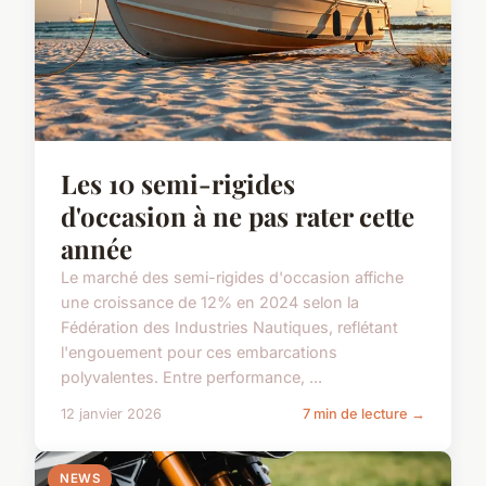
Les 10 semi-rigides
d'occasion à ne pas rater cette
année
Le marché des semi-rigides d'occasion affiche
une croissance de 12% en 2024 selon la
Fédération des Industries Nautiques, reflétant
l'engouement pour ces embarcations
polyvalentes. Entre performance, ...
12 janvier 2026
7 min de lecture →
NEWS